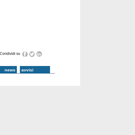
Condividi su
news
avvisi