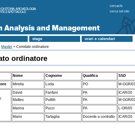
cercachi
cerca nel sito
stage
orari e calendari
>
Master
> Comitato ordinatore
to ordinatore
Nome
Cognome
Qualifica
SSD
tore
Mirella
Loda
PO
M-GGR/0
David
Fanfani
PA
ICAR/20
i
Matteo
Puttilli
PA
M-GGR/0
Marina
Pucci
PA
L-OR/05
Mario
Tartaglia
Docente a contratto
ICAR/20