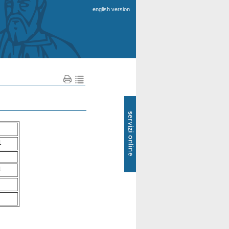
english version
SOL
-
Servizi
online
1
1